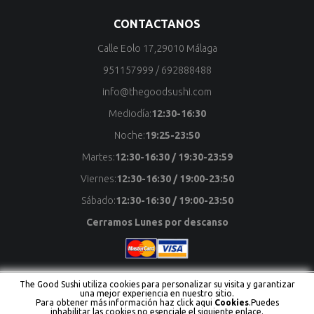
CONTACTANOS
Calle Eolo 17,29010 Málaga
951157999
/
692888488
info@thegoodsushi.com
Mediodía:
12:30-16:30
Noche:
19:25-23:50
Martes:
12:30-16:30 / 19:30-23:59
Viernes:
12:30-16:30 / 19:00-23:50
Sábado:
12:30-16:30 / 19:00-23:50
Cerramos Lunes por descanso
The Good Sushi utiliza cookies para personalizar su visita y garantizar
una mejor experiencia en nuestro sitio.
Copyright © The Good Sushi Todos los derechos reservados
Para obtener más información haz click aqui
Cookies
.Puedes
Powered by To Focus Technology Network
inhabilitar las cookies no esenciale el siguiente enlace.