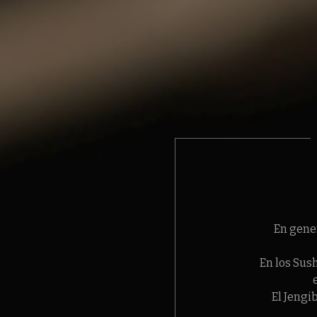
En gener
En los Sush
El Jengi