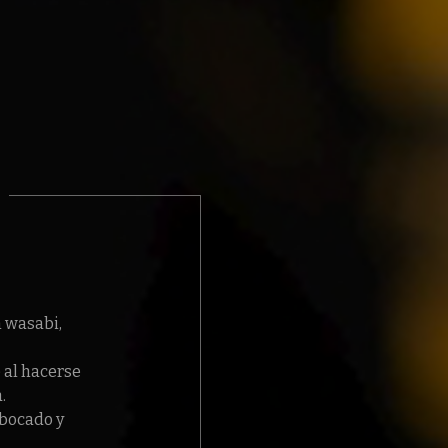
n wasabi,
e al hacerse
.
 bocado y