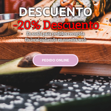
DESCUENTO
-20% Descuento
En sushi para pedidos recogida
En local pidiendo en nuestra web
PEDIDO ONLINE